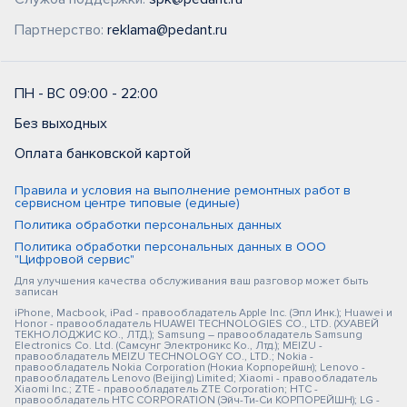
Партнерство:
reklama@pedant.ru
ПН - ВС 09:00 - 22:00
Без выходных
Оплата банковской картой
Правила и условия на выполнение ремонтных работ в
сервисном центре типовые (единые)
Политика обработки персональных данных
Политика обработки персональных данных в ООО
"Цифровой сервис"
Для улучшения качества обслуживания ваш разговор может быть
записан
iPhone, Macbook, iPad - правообладатель Apple Inc. (Эпл Инк.); Huawei и
Honor - правообладатель HUAWEI TECHNOLOGIES CO., LTD. (ХУАВЕЙ
ТЕКНОЛОДЖИС КО., ЛТД.); Samsung – правообладатель Samsung
Electronics Co. Ltd. (Самсунг Электроникс Ко., Лтд.); MEIZU -
правообладатель MEIZU TECHNOLOGY CO., LTD.; Nokia -
правообладатель Nokia Corporation (Нокиа Корпорейшн); Lenovo -
правообладатель Lenovo (Beijing) Limited; Xiaomi - правообладатель
Xiaomi Inc.; ZTE - правообладатель ZTE Corporation; HTC -
правообладатель HTC CORPORATION (Эйч-Ти-Си КОРПОРЕЙШН); LG -