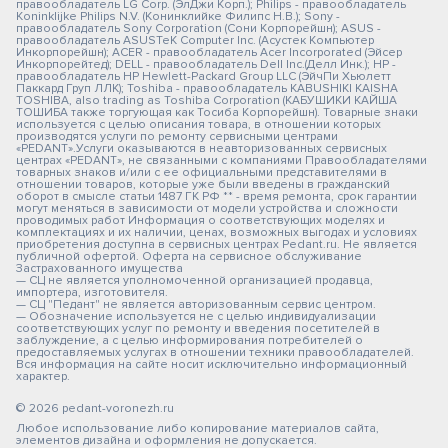
правообладатель LG Corp. (ЭлДжи Корп.); Philips - правообладатель
Koninklijke Philips N.V. (Конинклийке Филипс Н.В.); Sony -
правообладатель Sony Corporation (Сони Корпорейшн); ASUS -
правообладатель ASUSTeK Computer Inc. (Асустек Компьютер
Инкорпорейшн); ACER - правообладатель Acer Incorporated (Эйсер
Инкорпорейтед); DELL - правообладатель Dell Inc.(Делл Инк.); HP -
правообладатель HP Hewlett-Packard Group LLC (ЭйчПи Хьюлетт
Паккард Груп ЛЛК); Toshiba - правообладатель KABUSHIKI KAISHA
TOSHIBA, also trading as Toshiba Corporation (КАБУШИКИ КАЙША
ТОШИБА также торгующая как Тосиба Корпорейшн). Товарные знаки
используется с целью описания товара, в отношении которых
производятся услуги по ремонту сервисными центрами
«PEDANT».Услуги оказываются в неавторизованных сервисных
центрах «PEDANT», не связанными с компаниями Правообладателями
товарных знаков и/или с ее официальными представителями в
отношении товаров, которые уже были введены в гражданский
оборот в смысле статьи 1487 ГК РФ ** - время ремонта, срок гарантии
могут меняться в зависимости от модели устройства и сложности
проводимых работ Информация о соответствующих моделях и
комплектациях и их наличии, ценах, возможных выгодах и условиях
приобретения доступна в сервисных центрах Pedant.ru. Не является
публичной офертой. Оферта на сервисное обслуживание
Застрахованного имущества
— СЦ не является уполномоченной организацией продавца,
импортера, изготовителя.
— СЦ "Педант" не является авторизованным сервис центром.
— Обозначение используется не с целью индивидуализации
соответствующих услуг по ремонту и введения посетителей в
заблуждение, а с целью информирования потребителей о
предоставляемых услугах в отношении техники правообладателей.
Вся информация на сайте носит исключительно информационный
характер.
© 2026 pedant-voronezh.ru
Любое использование либо копирование материалов сайта,
элементов дизайна и оформления не допускается.