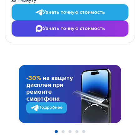
за 1 минуту
Узнать точную стоимость
Узнать точную стоимость
-30%
на защиту
дисплея при
ремонте
смартфона
Подробнее
Item