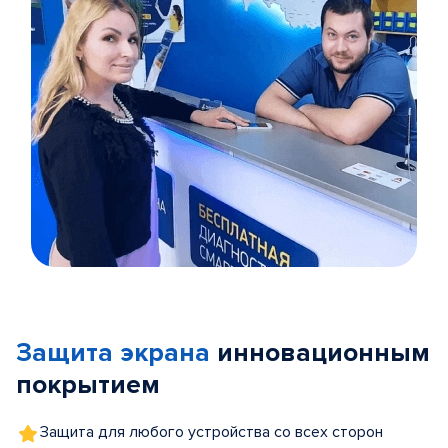
Item
1
of
Защита экрана
инновационным
5
покрытием
Защита для любого устройства со всех сторон