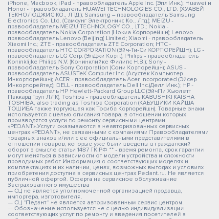
iPhone, Macbook, iPad - правообладатель Apple Inc. (Эпл Инк.); Huawei и
Honor - правообладатель HUAWEI TECHNOLOGIES CO., LTD. (ХУАВЕЙ
ТЕКНОЛОДЖИС КО., ЛТД.); Samsung – правообладатель Samsung
Electronics Co. Ltd. (Самсунг Электроникс Ко., Лтд.); MEIZU -
правообладатель MEIZU TECHNOLOGY CO., LTD.; Nokia -
правообладатель Nokia Corporation (Нокиа Корпорейшн); Lenovo -
правообладатель Lenovo (Beijing) Limited; Xiaomi - правообладатель
Xiaomi Inc.; ZTE - правообладатель ZTE Corporation; HTC -
правообладатель HTC CORPORATION (Эйч-Ти-Си КОРПОРЕЙШН); LG -
правообладатель LG Corp. (ЭлДжи Корп.); Philips - правообладатель
Koninklijke Philips N.V. (Конинклийке Филипс Н.В.); Sony -
правообладатель Sony Corporation (Сони Корпорейшн); ASUS -
правообладатель ASUSTeK Computer Inc. (Асустек Компьютер
Инкорпорейшн); ACER - правообладатель Acer Incorporated (Эйсер
Инкорпорейтед); DELL - правообладатель Dell Inc.(Делл Инк.); HP -
правообладатель HP Hewlett-Packard Group LLC (ЭйчПи Хьюлетт
Паккард Груп ЛЛК); Toshiba - правообладатель KABUSHIKI KAISHA
TOSHIBA, also trading as Toshiba Corporation (КАБУШИКИ КАЙША
ТОШИБА также торгующая как Тосиба Корпорейшн). Товарные знаки
используется с целью описания товара, в отношении которых
производятся услуги по ремонту сервисными центрами
«PEDANT».Услуги оказываются в неавторизованных сервисных
центрах «PEDANT», не связанными с компаниями Правообладателями
товарных знаков и/или с ее официальными представителями в
отношении товаров, которые уже были введены в гражданский
оборот в смысле статьи 1487 ГК РФ ** - время ремонта, срок гарантии
могут меняться в зависимости от модели устройства и сложности
проводимых работ Информация о соответствующих моделях и
комплектациях и их наличии, ценах, возможных выгодах и условиях
приобретения доступна в сервисных центрах Pedant.ru. Не является
публичной офертой. Оферта на сервисное обслуживание
Застрахованного имущества
— СЦ не является уполномоченной организацией продавца,
импортера, изготовителя.
— СЦ "Педант" не является авторизованным сервис центром.
— Обозначение используется не с целью индивидуализации
соответствующих услуг по ремонту и введения посетителей в