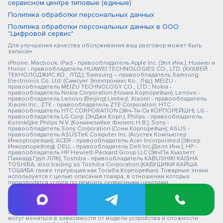
сервисном центре типовые (единые)
Политика обработки персональных данных
Политика обработки персональных данных в ООО
"Цифровой сервис"
Для улучшения качества обслуживания ваш разговор может быть
записан
iPhone, Macbook, iPad - правообладатель Apple Inc. (Эпл Инк.); Huawei и
Honor - правообладатель HUAWEI TECHNOLOGIES CO., LTD. (ХУАВЕЙ
ТЕКНОЛОДЖИС КО., ЛТД.); Samsung – правообладатель Samsung
Electronics Co. Ltd. (Самсунг Электроникс Ко., Лтд.); MEIZU -
правообладатель MEIZU TECHNOLOGY CO., LTD.; Nokia -
правообладатель Nokia Corporation (Нокиа Корпорейшн); Lenovo -
правообладатель Lenovo (Beijing) Limited; Xiaomi - правообладатель
Xiaomi Inc.; ZTE - правообладатель ZTE Corporation; HTC -
правообладатель HTC CORPORATION (Эйч-Ти-Си КОРПОРЕЙШН); LG -
правообладатель LG Corp. (ЭлДжи Корп.); Philips - правообладатель
Koninklijke Philips N.V. (Конинклийке Филипс Н.В.); Sony -
правообладатель Sony Corporation (Сони Корпорейшн); ASUS -
правообладатель ASUSTeK Computer Inc. (Асустек Компьютер
Инкорпорейшн); ACER - правообладатель Acer Incorporated (Эйсер
Инкорпорейтед); DELL - правообладатель Dell Inc.(Делл Инк.); HP -
правообладатель HP Hewlett-Packard Group LLC (ЭйчПи Хьюлетт
Паккард Груп ЛЛК); Toshiba - правообладатель KABUSHIKI KAISHA
TOSHIBA, also trading as Toshiba Corporation (КАБУШИКИ КАЙША
ТОШИБА также торгующая как Тосиба Корпорейшн). Товарные знаки
используется с целью описания товара, в отношении которых
производятся услуги по ремонту сервисными центрами
«PEDANT».Услуги оказываются в неавторизованных сервисных
центрах «PEDANT», не связанными с компаниями Правообладателями
товарных знаков и/или с ее официальными представителями в
отношении товаров, которые уже были введены в гражданский
оборот в смысле статьи 1487 ГК РФ ** - время ремонта, срок гарантии
могут меняться в зависимости от модели устройства и сложности