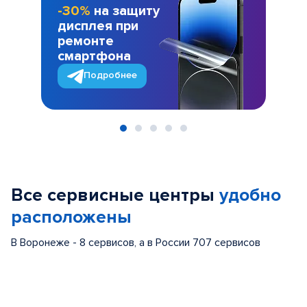
-30%
на защиту
дисплея при
ремонте
смартфона
Подробнее
Item
1
of
Все сервисные центры
удобно
5
расположены
В Воронеже - 8 сервисов, а в России 707 сервисов