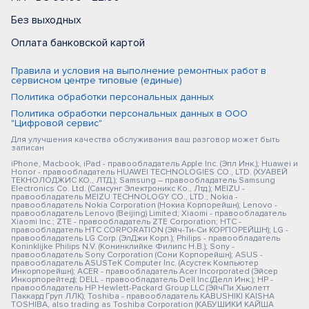
Без выходных
Оплата банковской картой
Правила и условия на выполнение ремонтных работ в
сервисном центре типовые (единые)
Политика обработки персональных данных
Политика обработки персональных данных в ООО
"Цифровой сервис"
Для улучшения качества обслуживания ваш разговор может быть
записан
iPhone, Macbook, iPad - правообладатель Apple Inc. (Эпл Инк.); Huawei и
Honor - правообладатель HUAWEI TECHNOLOGIES CO., LTD. (ХУАВЕЙ
ТЕКНОЛОДЖИС КО., ЛТД.); Samsung – правообладатель Samsung
Electronics Co. Ltd. (Самсунг Электроникс Ко., Лтд.); MEIZU -
правообладатель MEIZU TECHNOLOGY CO., LTD.; Nokia -
правообладатель Nokia Corporation (Нокиа Корпорейшн); Lenovo -
правообладатель Lenovo (Beijing) Limited; Xiaomi - правообладатель
Xiaomi Inc.; ZTE - правообладатель ZTE Corporation; HTC -
правообладатель HTC CORPORATION (Эйч-Ти-Си КОРПОРЕЙШН); LG -
правообладатель LG Corp. (ЭлДжи Корп.); Philips - правообладатель
Koninklijke Philips N.V. (Конинклийке Филипс Н.В.); Sony -
правообладатель Sony Corporation (Сони Корпорейшн); ASUS -
правообладатель ASUSTeK Computer Inc. (Асустек Компьютер
Инкорпорейшн); ACER - правообладатель Acer Incorporated (Эйсер
Инкорпорейтед); DELL - правообладатель Dell Inc.(Делл Инк.); HP -
правообладатель HP Hewlett-Packard Group LLC (ЭйчПи Хьюлетт
Паккард Груп ЛЛК); Toshiba - правообладатель KABUSHIKI KAISHA
TOSHIBA, also trading as Toshiba Corporation (КАБУШИКИ КАЙША