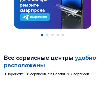
дисплея при
ремонте
смартфона
Подробнее
Item
1
of
Все сервисные центры
удобно
5
расположены
В Воронеже - 8 сервисов, а в России 707 сервисов