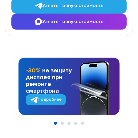
Узнать точную стоимость
Узнать точную стоимость
-30%
на защиту
дисплея при
ремонте
смартфона
Подробнее
Item
1