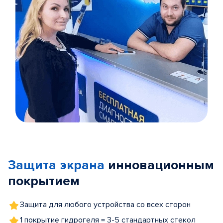
Item
1
of
Защита экрана
инновационным
5
покрытием
Защита для любого устройства со всех сторон
1 покрытие гидрогеля = 3-5 стандартных стекол