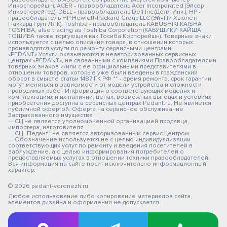
Инкорпорейшн); ACER - правообладатель Acer Incorporated (Эйсер
Инкорпорейтед); DELL - правообладатель Dell Inc.(Делл Инк.); HP -
правообладатель HP Hewlett-Packard Group LLC (ЭйчПи Хьюлетт
Паккард Груп ЛЛК); Toshiba - правообладатель KABUSHIKI KAISHA
TOSHIBA, also trading as Toshiba Corporation (КАБУШИКИ КАЙША
ТОШИБА также торгующая как Тосиба Корпорейшн). Товарные знаки
используется с целью описания товара, в отношении которых
производятся услуги по ремонту сервисными центрами
«PEDANT».Услуги оказываются в неавторизованных сервисных
центрах «PEDANT», не связанными с компаниями Правообладателями
товарных знаков и/или с ее официальными представителями в
отношении товаров, которые уже были введены в гражданский
оборот в смысле статьи 1487 ГК РФ ** - время ремонта, срок гарантии
могут меняться в зависимости от модели устройства и сложности
проводимых работ Информация о соответствующих моделях и
комплектациях и их наличии, ценах, возможных выгодах и условиях
приобретения доступна в сервисных центрах Pedant.ru. Не является
публичной офертой. Оферта на сервисное обслуживание
Застрахованного имущества
— СЦ не является уполномоченной организацией продавца,
импортера, изготовителя.
— СЦ "Педант" не является авторизованным сервис центром.
— Обозначение используется не с целью индивидуализации
соответствующих услуг по ремонту и введения посетителей в
заблуждение, а с целью информирования потребителей о
предоставляемых услугах в отношении техники правообладателей.
Вся информация на сайте носит исключительно информационный
характер.
© 2026 pedant-voronezh.ru
Любое использование либо копирование материалов сайта,
элементов дизайна и оформления не допускается.