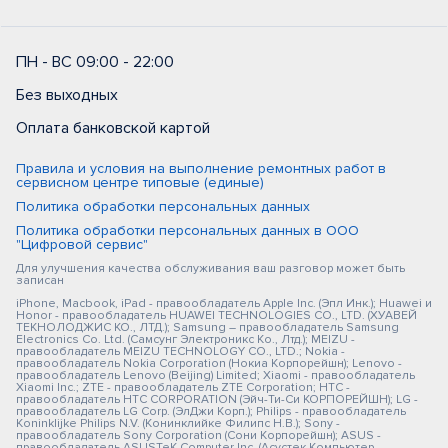
ПН - ВС 09:00 - 22:00
Без выходных
Оплата банковской картой
Правила и условия на выполнение ремонтных работ в
сервисном центре типовые (единые)
Политика обработки персональных данных
Политика обработки персональных данных в ООО
"Цифровой сервис"
Для улучшения качества обслуживания ваш разговор может быть
записан
iPhone, Macbook, iPad - правообладатель Apple Inc. (Эпл Инк.); Huawei и
Honor - правообладатель HUAWEI TECHNOLOGIES CO., LTD. (ХУАВЕЙ
ТЕКНОЛОДЖИС КО., ЛТД.); Samsung – правообладатель Samsung
Electronics Co. Ltd. (Самсунг Электроникс Ко., Лтд.); MEIZU -
правообладатель MEIZU TECHNOLOGY CO., LTD.; Nokia -
правообладатель Nokia Corporation (Нокиа Корпорейшн); Lenovo -
правообладатель Lenovo (Beijing) Limited; Xiaomi - правообладатель
Xiaomi Inc.; ZTE - правообладатель ZTE Corporation; HTC -
правообладатель HTC CORPORATION (Эйч-Ти-Си КОРПОРЕЙШН); LG -
правообладатель LG Corp. (ЭлДжи Корп.); Philips - правообладатель
Koninklijke Philips N.V. (Конинклийке Филипс Н.В.); Sony -
правообладатель Sony Corporation (Сони Корпорейшн); ASUS -
правообладатель ASUSTeK Computer Inc. (Асустек Компьютер