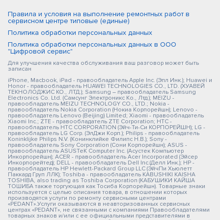
Правила и условия на выполнение ремонтных работ в
сервисном центре типовые (единые)
Политика обработки персональных данных
Политика обработки персональных данных в ООО
"Цифровой сервис"
Для улучшения качества обслуживания ваш разговор может быть
записан
iPhone, Macbook, iPad - правообладатель Apple Inc. (Эпл Инк.); Huawei и
Honor - правообладатель HUAWEI TECHNOLOGIES CO., LTD. (ХУАВЕЙ
ТЕКНОЛОДЖИС КО., ЛТД.); Samsung – правообладатель Samsung
Electronics Co. Ltd. (Самсунг Электроникс Ко., Лтд.); MEIZU -
правообладатель MEIZU TECHNOLOGY CO., LTD.; Nokia -
правообладатель Nokia Corporation (Нокиа Корпорейшн); Lenovo -
правообладатель Lenovo (Beijing) Limited; Xiaomi - правообладатель
Xiaomi Inc.; ZTE - правообладатель ZTE Corporation; HTC -
правообладатель HTC CORPORATION (Эйч-Ти-Си КОРПОРЕЙШН); LG -
правообладатель LG Corp. (ЭлДжи Корп.); Philips - правообладатель
Koninklijke Philips N.V. (Конинклийке Филипс Н.В.); Sony -
правообладатель Sony Corporation (Сони Корпорейшн); ASUS -
правообладатель ASUSTeK Computer Inc. (Асустек Компьютер
Инкорпорейшн); ACER - правообладатель Acer Incorporated (Эйсер
Инкорпорейтед); DELL - правообладатель Dell Inc.(Делл Инк.); HP -
правообладатель HP Hewlett-Packard Group LLC (ЭйчПи Хьюлетт
Паккард Груп ЛЛК); Toshiba - правообладатель KABUSHIKI KAISHA
TOSHIBA, also trading as Toshiba Corporation (КАБУШИКИ КАЙША
ТОШИБА также торгующая как Тосиба Корпорейшн). Товарные знаки
используется с целью описания товара, в отношении которых
производятся услуги по ремонту сервисными центрами
«PEDANT».Услуги оказываются в неавторизованных сервисных
центрах «PEDANT», не связанными с компаниями Правообладателями
товарных знаков и/или с ее официальными представителями в