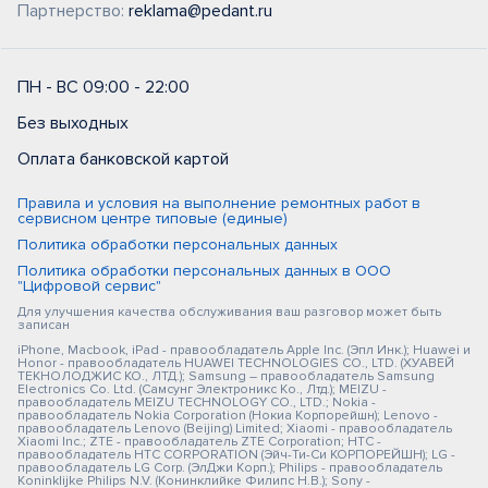
Партнерство:
reklama@pedant.ru
ПН - ВС 09:00 - 22:00
Без выходных
Оплата банковской картой
Правила и условия на выполнение ремонтных работ в
сервисном центре типовые (единые)
Политика обработки персональных данных
Политика обработки персональных данных в ООО
"Цифровой сервис"
Для улучшения качества обслуживания ваш разговор может быть
записан
iPhone, Macbook, iPad - правообладатель Apple Inc. (Эпл Инк.); Huawei и
Honor - правообладатель HUAWEI TECHNOLOGIES CO., LTD. (ХУАВЕЙ
ТЕКНОЛОДЖИС КО., ЛТД.); Samsung – правообладатель Samsung
Electronics Co. Ltd. (Самсунг Электроникс Ко., Лтд.); MEIZU -
правообладатель MEIZU TECHNOLOGY CO., LTD.; Nokia -
правообладатель Nokia Corporation (Нокиа Корпорейшн); Lenovo -
правообладатель Lenovo (Beijing) Limited; Xiaomi - правообладатель
Xiaomi Inc.; ZTE - правообладатель ZTE Corporation; HTC -
правообладатель HTC CORPORATION (Эйч-Ти-Си КОРПОРЕЙШН); LG -
правообладатель LG Corp. (ЭлДжи Корп.); Philips - правообладатель
Koninklijke Philips N.V. (Конинклийке Филипс Н.В.); Sony -