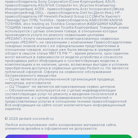
правообладатель Sony Corporation (Сони Корпорейшн); ASUS -
правообладатель ASUSTeK Computer Inc. (Асустек Компьютер
Инкорпорейшн); ACER - правообладатель Acer Incorporated (Эйсер
Инкорпорейтед); DELL - правообладатель Dell Inc.(Делл Инк.); HP -
правообладатель HP Hewlett-Packard Group LLC (ЭйчПи Хьюлетт
Паккард Груп ЛЛК); Toshiba - правообладатель KABUSHIKI KAISHA
TOSHIBA, also trading as Toshiba Corporation (КАБУШИКИ КАЙША
ТОШИБА также торгующая как Тосиба Корпорейшн). Товарные знаки
используется с целью описания товара, в отношении которых
производятся услуги по ремонту сервисными центрами
«PEDANT».Услуги оказываются в неавторизованных сервисных
центрах «PEDANT», не связанными с компаниями Правообладателями
товарных знаков и/или с ее официальными представителями в
отношении товаров, которые уже были введены в гражданский
оборот в смысле статьи 1487 ГК РФ ** - время ремонта, срок гарантии
могут меняться в зависимости от модели устройства и сложности
проводимых работ Информация о соответствующих моделях и
комплектациях и их наличии, ценах, возможных выгодах и условиях
приобретения доступна в сервисных центрах Pedant.ru. Не является
публичной офертой. Оферта на сервисное обслуживание
Застрахованного имущества
— СЦ не является уполномоченной организацией продавца,
импортера, изготовителя.
— СЦ "Педант" не является авторизованным сервис центром.
— Обозначение используется не с целью индивидуализации
соответствующих услуг по ремонту и введения посетителей в
заблуждение, а с целью информирования потребителей о
предоставляемых услугах в отношении техники правообладателей.
Вся информация на сайте носит исключительно информационный
характер.
© 2026 pedant-voronezh.ru
Любое использование либо копирование материалов сайта,
элементов дизайна и оформления не допускается.