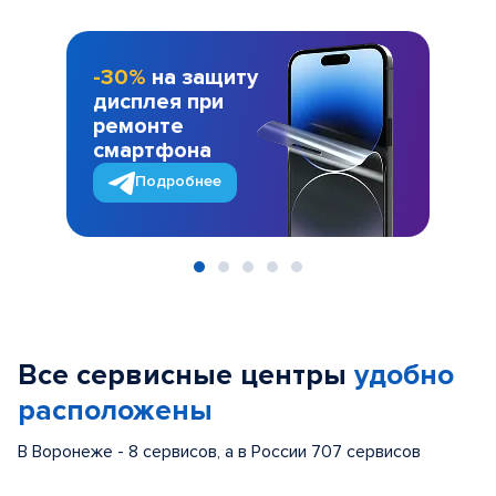
-30%
на защиту
дисплея при
ремонте
смартфона
Подробнее
Item
1
of
Все сервисные центры
удобно
5
расположены
В Воронеже - 8 сервисов, а в России 707 сервисов