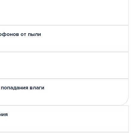
рофонов от пыли
 попадания влаги
ния