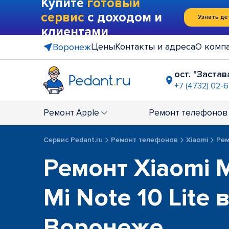
Купите
готовый
сервис
с доходом и
Узнать де
клиентами
Цены
Контакты и адреса
О комп
Воронеж
ост. "Застав
+7 (4732) 02-6
ТЦ "Армад
+7 (4732) 0
Ремонт
Apple
Ремонт
телефонов
ТРЦ "Моск
+7 (4732) 0
Сервис Pedant.ru
Ремонт телефонов
Xiaomi
Рем
Ремонт Xiaomi M
Mi Note 10 Lite 
Воронеже