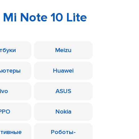
 Mi Note 10 Lite
тбуки
Meizu
ьютеры
Huawei
ivo
ASUS
PPO
Nokia
ативные
Роботы-