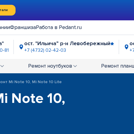
тали
ании
Франшиза
Работа в Pedant.ru
а"
ост. "Ильича” р-н Левобережный
о
0-81
+7 (4732) 02-42-03
+
а"
Центр "Галереи Чижова"
ост. "По
2-93-35
+7 (4732) 01-67-40
+7 (4732) 
Ремонт
ноутбуков
Ремонт
план
овский Проспект"
2-02-60
онт Mi Note 10, Mi Note 10 Lite
i Note 10,
в