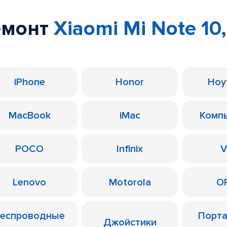
емонт
Xiaomi Mi Note 10,
iPhone
Honor
Ноу
MacBook
iMac
Комп
POCO
Infinix
V
Lenovo
Motorola
O
еспроводные
Порт
Джойстики