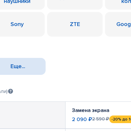
наушники
ко
Sony
ZTE
Googl
Еще...
ли)
Замена экрана
2 090 ₽
2 590 ₽
-20%
до 1