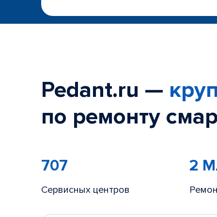
Pedant.ru —
круп
по ремонту смар
707
2 
Сервисных центров
Ремон