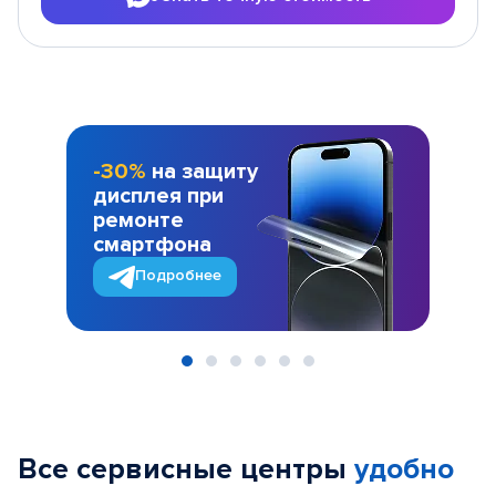
-30%
на защиту
дисплея при
ремонте
смартфона
Подробнее
Item
1
of
Все сервисные центры
удобно
6