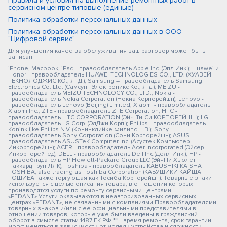
Правила и условия на выполнение ремонтных работ в
сервисном центре типовые (единые)
Политика обработки персональных данных
Политика обработки персональных данных в ООО
"Цифровой сервис"
Для улучшения качества обслуживания ваш разговор может быть
записан
iPhone, Macbook, iPad - правообладатель Apple Inc. (Эпл Инк.); Huawei и
Honor - правообладатель HUAWEI TECHNOLOGIES CO., LTD. (ХУАВЕЙ
ТЕКНОЛОДЖИС КО., ЛТД.); Samsung – правообладатель Samsung
Electronics Co. Ltd. (Самсунг Электроникс Ко., Лтд.); MEIZU -
правообладатель MEIZU TECHNOLOGY CO., LTD.; Nokia -
правообладатель Nokia Corporation (Нокиа Корпорейшн); Lenovo -
правообладатель Lenovo (Beijing) Limited; Xiaomi - правообладатель
Xiaomi Inc.; ZTE - правообладатель ZTE Corporation; HTC -
правообладатель HTC CORPORATION (Эйч-Ти-Си КОРПОРЕЙШН); LG -
правообладатель LG Corp. (ЭлДжи Корп.); Philips - правообладатель
Koninklijke Philips N.V. (Конинклийке Филипс Н.В.); Sony -
правообладатель Sony Corporation (Сони Корпорейшн); ASUS -
правообладатель ASUSTeK Computer Inc. (Асустек Компьютер
Инкорпорейшн); ACER - правообладатель Acer Incorporated (Эйсер
Инкорпорейтед); DELL - правообладатель Dell Inc.(Делл Инк.); HP -
правообладатель HP Hewlett-Packard Group LLC (ЭйчПи Хьюлетт
Паккард Груп ЛЛК); Toshiba - правообладатель KABUSHIKI KAISHA
TOSHIBA, also trading as Toshiba Corporation (КАБУШИКИ КАЙША
ТОШИБА также торгующая как Тосиба Корпорейшн). Товарные знаки
используется с целью описания товара, в отношении которых
производятся услуги по ремонту сервисными центрами
«PEDANT».Услуги оказываются в неавторизованных сервисных
центрах «PEDANT», не связанными с компаниями Правообладателями
товарных знаков и/или с ее официальными представителями в
отношении товаров, которые уже были введены в гражданский
оборот в смысле статьи 1487 ГК РФ ** - время ремонта, срок гарантии
могут меняться в зависимости от модели устройства и сложности