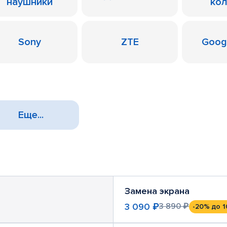
наушники
ко
Sony
ZTE
Googl
Еще...
Замена экрана
3 090 ₽
3 890 ₽
-20%
до 1