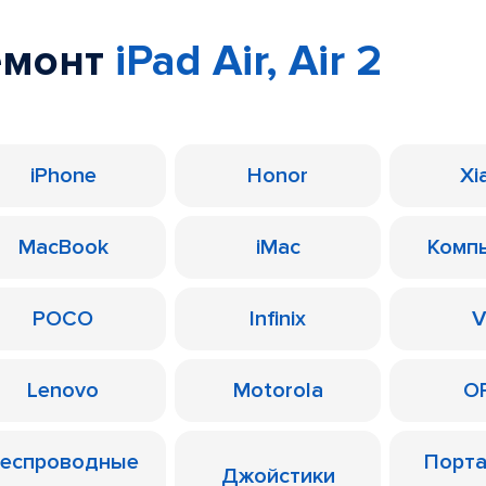
емонт
iPad Air, Air 2
iPhone
Honor
Xi
MacBook
iMac
Комп
POCO
Infinix
V
Lenovo
Motorola
O
еспроводные
Порт
Джойстики