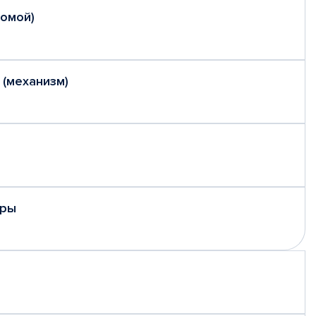
домой)
 (механизм)
еры