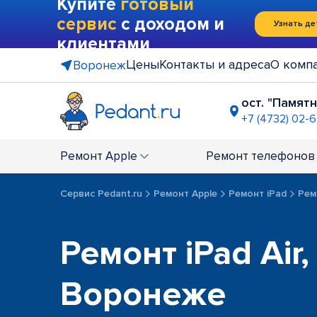
Купите
готовый
сервис
с доходом и
Узнать де
клиентами
Цены
Контакты и адреса
О комп
Воронеж
ост. "Памят
+7 (4732) 02-
ост. "Иль
+7 (4732) 0
Ремонт
Apple
Ремонт
телефонов
Центр "Га
+7 (4732) 0
Сервис Pedant.ru
Ремонт Apple
Ремонт iPad
Ремо
Ремонт iPad Air, 
Воронеже