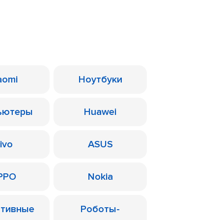
aomi
Ноутбуки
ьютеры
Huawei
ivo
ASUS
PPO
Nokia
ативные
Роботы-