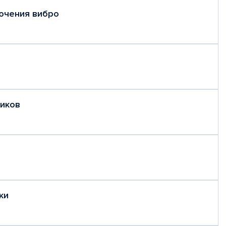
ючения вибро
ников
дки