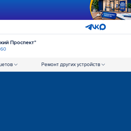
кий Проспект"
-60
ост. "Застава"
+7 (4732) 02-60-81
шетов
Ремонт
других устройств