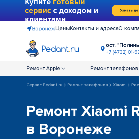
Купите
готовый
сервис
с доходом и
Узнать де
клиентами
Цены
Контакты и адреса
О комп
Воронеж
ост. "Полин
+7 (4732) 01-6
ост. "Иль
+7 (4732) 0
Ремонт
Apple
Ремонт
телефонов
Центр "Га
+7 (4732) 0
Сервис Pedant.ru
Ремонт телефонов
Xiaomi
Рем
Ремонт Xiaomi R
в Воронеже