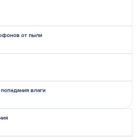
рофонов от пыли
 попадания влаги
ния