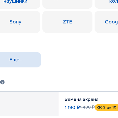
наушники
ко
Sony
ZTE
Googl
Еще...
Замена экрана
1 190 ₽
1 490 ₽
-20%
до 10 