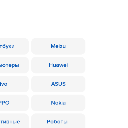
тбуки
Meizu
ьютеры
Huawei
ivo
ASUS
PPO
Nokia
ативные
Роботы-