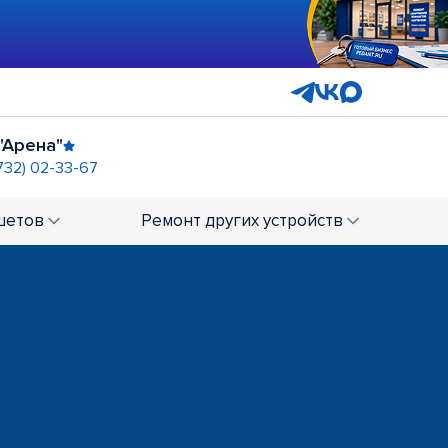
"Арена"
732) 02-33-67
ТЦ "Армада"
+7 (4732) 02-93-35
шетов
Ремонт
других устройств