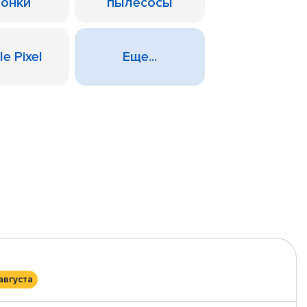
лонки
пылесосы
e Pixel
Еще...
августа