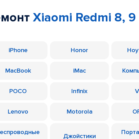
емонт
Xiaomi Redmi 8, 9
iPhone
Honor
Ноу
MacBook
iMac
Комп
POCO
Infinix
V
Lenovo
Motorola
O
еспроводные
Порт
Джойстики