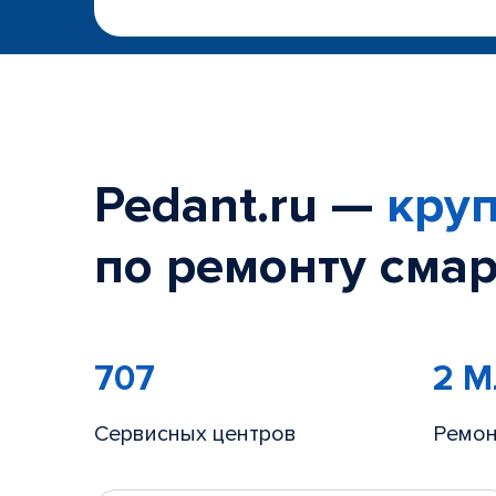
Pedant.ru —
круп
по ремонту смар
707
2 
Сервисных центров
Ремон