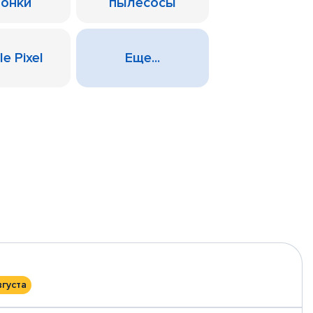
лонки
пылесосы
e Pixel
Еще...
вгуста