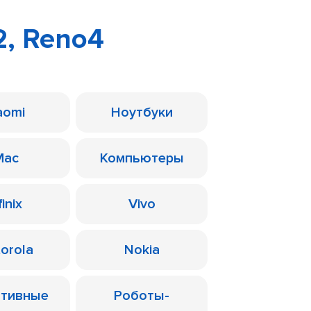
2, Reno4
aomi
Ноутбуки
Mac
Компьютеры
finix
Vivo
orola
Nokia
ативные
Роботы-