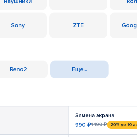
наушники
ко
Sony
ZTE
Googl
Reno2
Еще...
Замена экрана
990 ₽
1 190 ₽
-20%
до 10 а