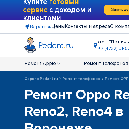
Купите
готовый
сервис
с доходом и
Узнать де
клиентами
Цены
Контакты и адреса
О комп
Воронеж
ост. "Полин
+7 (4732) 01-6
ТРК "Арен
+7 (4732) 0
Ремонт
Apple
Ремонт
телефонов
ТРЦ "Моск
+7 (4732) 0
Сервис Pedant.ru
Ремонт телефонов
Ремонт OP
Ремонт Oppo Re
Reno2, Reno4 в
Воронеже