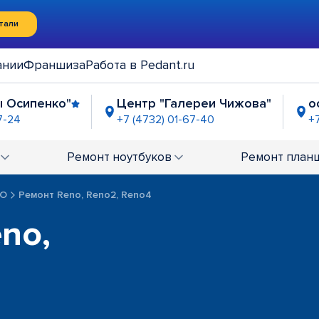
тали
ании
Франшиза
Работа в Pedant.ru
ы Осипенко"
Центр "Галереи Чижова"
о
7-24
+7 (4732) 01-67-40
+
а"
ост. "Ильича” р-н Левобережный
2-33-67
+7 (4732) 02-42-03
Ремонт
ноутбуков
Ремонт
план
овский Проспект"
2-02-60
PO
Ремонт Reno, Reno2, Reno4
no,