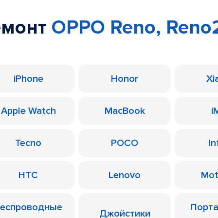
емонт
OPPO Reno, Reno
iPhone
Honor
Xi
Apple Watch
MacBook
i
Tecno
POCO
In
HTC
Lenovo
Mot
еспроводные
Порт
Джойстики