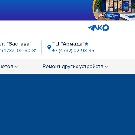
ст. "Застава"
ТЦ "Армада"
7 (4732) 02-60-81
+7 (4732) 02-93-35
ост. "Памятник славы"
+7 (4732) 02-60-93
шетов
Ремонт
других устройств