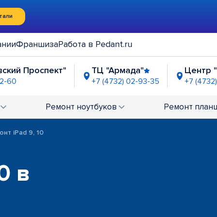
тали
ании
Франшиза
Работа в Pedant.ru
вский Проспект"
ТЦ "Армада"
Центр 
02-60
+7 (4732) 02-93-35
+7 (4732
ича” р-н Левобережный
ост. "Застава"
2-42-03
+7 (4732) 02-60-81
Ремонт
ноутбуков
Ремонт
план
ины Осипенко"
-67-24
онт iPad 9, 10
0 в