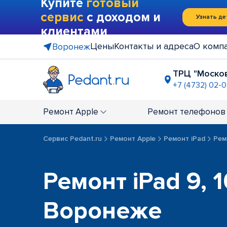
Купите
готовый
сервис
с доходом и
Узнать де
клиентами
Цены
Контакты и адреса
О комп
Воронеж
ТРЦ "Моско
+7 (4732) 02-
ост. "Иль
+7 (4732) 0
Ремонт
Apple
Ремонт
телефонов
ост. "Пол
+7 (4732) 01
Сервис Pedant.ru
Ремонт Apple
Ремонт iPad
Рем
Ремонт iPad 9, 1
Воронеже