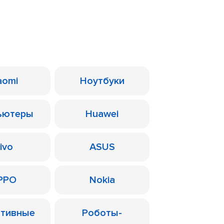
aomi
Ноутбуки
ьютеры
Huawei
ivo
ASUS
PPO
Nokia
ативные
Роботы-