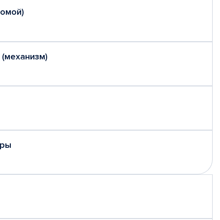
домой)
 (механизм)
еры