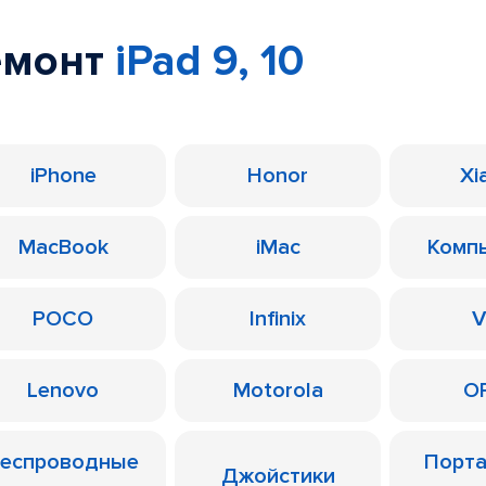
емонт
iPad 9, 10
iPhone
Honor
Xi
MacBook
iMac
Комп
POCO
Infinix
V
Lenovo
Motorola
O
еспроводные
Порт
Джойстики