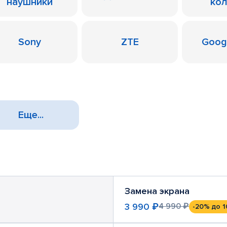
наушники
ко
Sony
ZTE
Googl
Еще...
Замена экрана
3 990 ₽
4 990 ₽
-20%
до 1