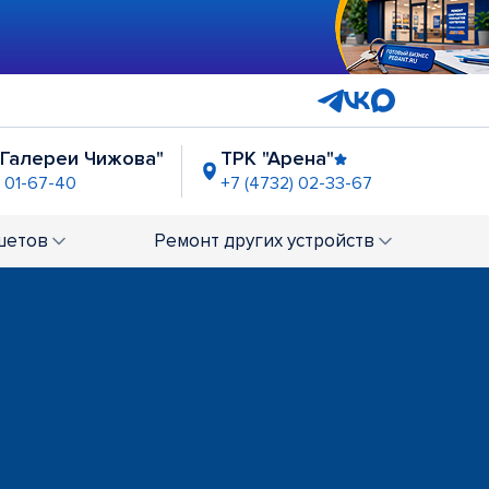
"Галереи Чижова"
ТРК "Арена"
) 01-67-40
+7 (4732) 02-33-67
ост. "Памятник славы"
+7 (4732) 02-60-93
шетов
Ремонт
других устройств