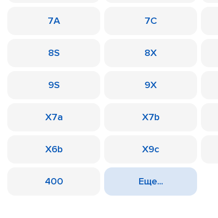
7A
7C
8S
8X
9S
9X
X7a
X7b
X6b
X9c
400
Еще...