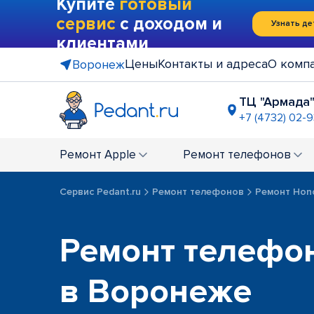
Купите
готовый
сервис
с доходом и
Узнать де
клиентами
Цены
Контакты и адреса
О комп
Воронеж
ТЦ "Армада
+7 (4732) 02-
ТРЦ "Моск
+7 (4732) 0
Ремонт
Apple
Ремонт
телефонов
ост. "Заст
+7 (4732) 02
Сервис Pedant.ru
Ремонт телефонов
Ремонт Hon
Ремонт телефо
в Воронеже