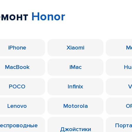
емонт
Honor
iPhone
Xiaomi
M
MacBook
iMac
Hu
POCO
Infinix
V
Lenovo
Motorola
O
еспроводные
Порт
Джойстики