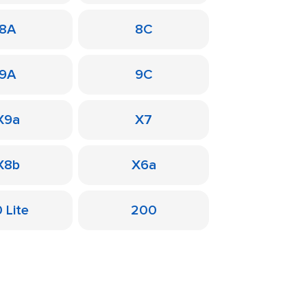
8A
8C
9A
9C
X9a
X7
X8b
X6a
 Lite
200