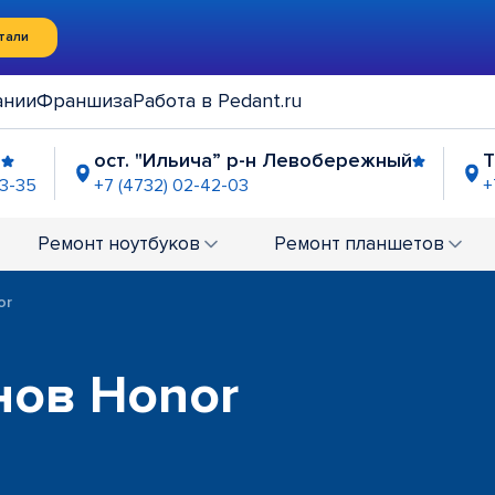
тали
ании
Франшиза
Работа в Pedant.ru
"
ост. "Ильича” р-н Левобережный
Т
93-35
+7 (4732) 02-42-03
+
овский Проспект"
ост. "Памятник славы"
2-02-60
+7 (4732) 02-60-93
Ремонт
ноутбуков
Ремонт
планшетов
ава"
ост. "Полины Осипенко"
-60-81
+7 (4732) 01-67-24
or
нов Honor