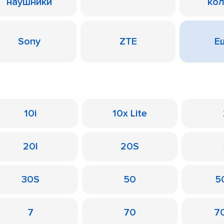
наушники
ко
Sony
ZTE
Ещ
10i
10x Lite
20I
20S
30S
50
50
7
70
7