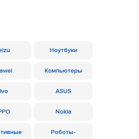
eizu
Ноутбуки
awei
Компьютеры
ivo
ASUS
PPO
Nokia
ативные
Роботы-