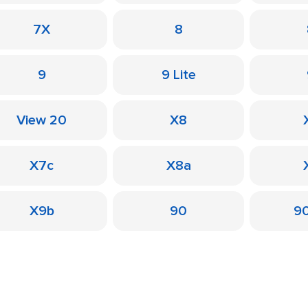
7X
8
9
9 Lite
View 20
X8
X7c
X8a
X9b
90
90