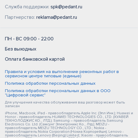
Служба поддержки:
spk@pedant.ru
Партнерство:
reklama@pedant.ru
ПН - ВС 09:00 - 22:00
Без выходных
Оплата банковской картой
Правила и условия на выполнение ремонтных работ в
сервисном центре типовые (единые)
Политика обработки персональных данных
Политика обработки персональных данных в ООО
"Цифровой сервис"
Для улучшения качества обслуживания ваш разговор может быть
записан
iPhone, Macbook, iPad - правообладатель Apple Inc. (Эпл Инк.); Huawei и
Honor - правообладатель HUAWEI TECHNOLOGIES CO., LTD. (ХУАВЕЙ
ТЕКНОЛОДЖИС КО., ЛТД.); Samsung – правообладатель Samsung
Electronics Co. Ltd. (Самсунг Электроникс Ко., Лтд.); MEIZU -
правообладатель MEIZU TECHNOLOGY CO., LTD.; Nokia -
правообладатель Nokia Corporation (Нокиа Корпорейшн); Lenovo -
правообладатель Lenovo (Beijing) Limited; Xiaomi - правообладатель