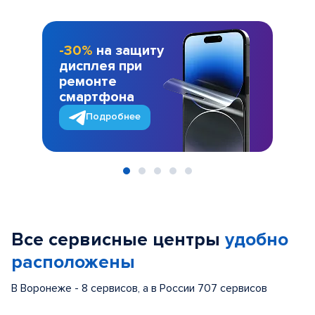
-30%
на защиту
дисплея при
ремонте
смартфона
Подробнее
Item
1
of
Все сервисные центры
удобно
5
расположены
В Воронеже - 8 сервисов, а в России 707 сервисов