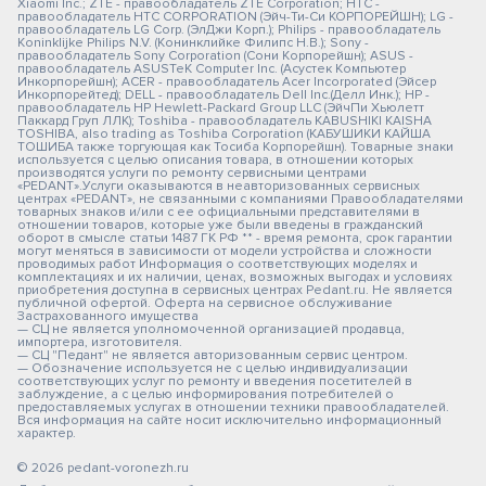
Xiaomi Inc.; ZTE - правообладатель ZTE Corporation; HTC -
правообладатель HTC CORPORATION (Эйч-Ти-Си КОРПОРЕЙШН); LG -
правообладатель LG Corp. (ЭлДжи Корп.); Philips - правообладатель
Koninklijke Philips N.V. (Конинклийке Филипс Н.В.); Sony -
правообладатель Sony Corporation (Сони Корпорейшн); ASUS -
правообладатель ASUSTeK Computer Inc. (Асустек Компьютер
Инкорпорейшн); ACER - правообладатель Acer Incorporated (Эйсер
Инкорпорейтед); DELL - правообладатель Dell Inc.(Делл Инк.); HP -
правообладатель HP Hewlett-Packard Group LLC (ЭйчПи Хьюлетт
Паккард Груп ЛЛК); Toshiba - правообладатель KABUSHIKI KAISHA
TOSHIBA, also trading as Toshiba Corporation (КАБУШИКИ КАЙША
ТОШИБА также торгующая как Тосиба Корпорейшн). Товарные знаки
используется с целью описания товара, в отношении которых
производятся услуги по ремонту сервисными центрами
«PEDANT».Услуги оказываются в неавторизованных сервисных
центрах «PEDANT», не связанными с компаниями Правообладателями
товарных знаков и/или с ее официальными представителями в
отношении товаров, которые уже были введены в гражданский
оборот в смысле статьи 1487 ГК РФ ** - время ремонта, срок гарантии
могут меняться в зависимости от модели устройства и сложности
проводимых работ Информация о соответствующих моделях и
комплектациях и их наличии, ценах, возможных выгодах и условиях
приобретения доступна в сервисных центрах Pedant.ru. Не является
публичной офертой. Оферта на сервисное обслуживание
Застрахованного имущества
— СЦ не является уполномоченной организацией продавца,
импортера, изготовителя.
— СЦ "Педант" не является авторизованным сервис центром.
— Обозначение используется не с целью индивидуализации
соответствующих услуг по ремонту и введения посетителей в
заблуждение, а с целью информирования потребителей о
предоставляемых услугах в отношении техники правообладателей.
Вся информация на сайте носит исключительно информационный
характер.
© 2026 pedant-voronezh.ru