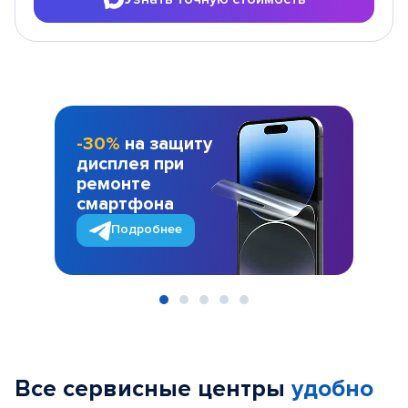
-30%
на защиту
дисплея при
ремонте
смартфона
Подробнее
Item
1
of
Все сервисные центры
удобно
5