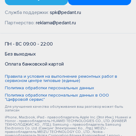
Служба поддержки:
spk@pedant.ru
Партнерство:
reklama@pedant.ru
ПН - ВС 09:00 - 22:00
Без выходных
Оплата банковской картой
Правила и условия на выполнение ремонтных работ в
сервисном центре типовые (единые)
Политика обработки персональных данных
Политика обработки персональных данных в ООО
"Цифровой сервис"
Для улучшения качества обслуживания ваш разговор может быть
записан
iPhone, Macbook, iPad - правообладатель Apple Inc. (Эпл Инк.); Huawei и
Honor - правообладатель HUAWEI TECHNOLOGIES CO., LTD. (ХУАВЕЙ
ТЕКНОЛОДЖИС КО., ЛТД.); Samsung – правообладатель Samsung
Electronics Co. Ltd. (Самсунг Электроникс Ко., Лтд.); MEIZU -
правообладатель MEIZU TECHNOLOGY CO., LTD.; Nokia -
правообладатель Nokia Corporation (Нокиа Корпорейшн); Lenovo -