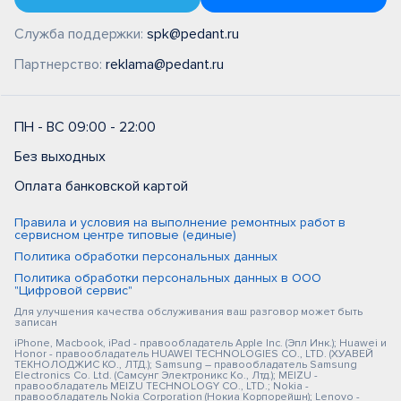
Служба поддержки:
spk@pedant.ru
Партнерство:
reklama@pedant.ru
ПН - ВС 09:00 - 22:00
Без выходных
Оплата банковской картой
Правила и условия на выполнение ремонтных работ в
сервисном центре типовые (единые)
Политика обработки персональных данных
Политика обработки персональных данных в ООО
"Цифровой сервис"
Для улучшения качества обслуживания ваш разговор может быть
записан
iPhone, Macbook, iPad - правообладатель Apple Inc. (Эпл Инк.); Huawei и
Honor - правообладатель HUAWEI TECHNOLOGIES CO., LTD. (ХУАВЕЙ
ТЕКНОЛОДЖИС КО., ЛТД.); Samsung – правообладатель Samsung
Electronics Co. Ltd. (Самсунг Электроникс Ко., Лтд.); MEIZU -
правообладатель MEIZU TECHNOLOGY CO., LTD.; Nokia -
правообладатель Nokia Corporation (Нокиа Корпорейшн); Lenovo -