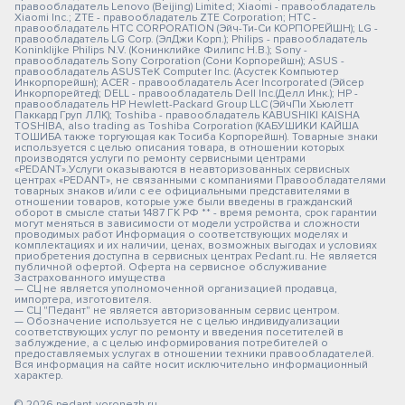
правообладатель Lenovo (Beijing) Limited; Xiaomi - правообладатель
Xiaomi Inc.; ZTE - правообладатель ZTE Corporation; HTC -
правообладатель HTC CORPORATION (Эйч-Ти-Си КОРПОРЕЙШН); LG -
правообладатель LG Corp. (ЭлДжи Корп.); Philips - правообладатель
Koninklijke Philips N.V. (Конинклийке Филипс Н.В.); Sony -
правообладатель Sony Corporation (Сони Корпорейшн); ASUS -
правообладатель ASUSTeK Computer Inc. (Асустек Компьютер
Инкорпорейшн); ACER - правообладатель Acer Incorporated (Эйсер
Инкорпорейтед); DELL - правообладатель Dell Inc.(Делл Инк.); HP -
правообладатель HP Hewlett-Packard Group LLC (ЭйчПи Хьюлетт
Паккард Груп ЛЛК); Toshiba - правообладатель KABUSHIKI KAISHA
TOSHIBA, also trading as Toshiba Corporation (КАБУШИКИ КАЙША
ТОШИБА также торгующая как Тосиба Корпорейшн). Товарные знаки
используется с целью описания товара, в отношении которых
производятся услуги по ремонту сервисными центрами
«PEDANT».Услуги оказываются в неавторизованных сервисных
центрах «PEDANT», не связанными с компаниями Правообладателями
товарных знаков и/или с ее официальными представителями в
отношении товаров, которые уже были введены в гражданский
оборот в смысле статьи 1487 ГК РФ ** - время ремонта, срок гарантии
могут меняться в зависимости от модели устройства и сложности
проводимых работ Информация о соответствующих моделях и
комплектациях и их наличии, ценах, возможных выгодах и условиях
приобретения доступна в сервисных центрах Pedant.ru. Не является
публичной офертой. Оферта на сервисное обслуживание
Застрахованного имущества
— СЦ не является уполномоченной организацией продавца,
импортера, изготовителя.
— СЦ "Педант" не является авторизованным сервис центром.
— Обозначение используется не с целью индивидуализации
соответствующих услуг по ремонту и введения посетителей в
заблуждение, а с целью информирования потребителей о
предоставляемых услугах в отношении техники правообладателей.
Вся информация на сайте носит исключительно информационный
характер.
© 2026 pedant-voronezh.ru