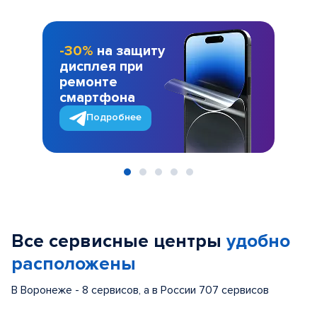
-30%
на защиту
дисплея при
ремонте
смартфона
Подробнее
Item
1
of
Все сервисные центры
удобно
5
расположены
В Воронеже - 8 сервисов, а в России 707 сервисов