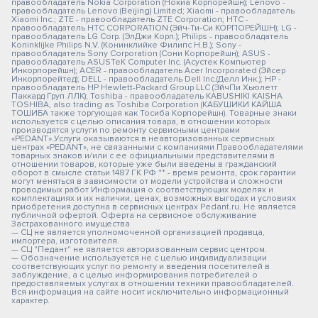
правообладатель Nokia Corporation (Нокиа Корпорейшн); Lenovo -
правообладатель Lenovo (Beijing) Limited; Xiaomi - правообладатель
Xiaomi Inc.; ZTE - правообладатель ZTE Corporation; HTC -
правообладатель HTC CORPORATION (Эйч-Ти-Си КОРПОРЕЙШН); LG -
правообладатель LG Corp. (ЭлДжи Корп.); Philips - правообладатель
Koninklijke Philips N.V. (Конинклийке Филипс Н.В.); Sony -
правообладатель Sony Corporation (Сони Корпорейшн); ASUS -
правообладатель ASUSTeK Computer Inc. (Асустек Компьютер
Инкорпорейшн); ACER - правообладатель Acer Incorporated (Эйсер
Инкорпорейтед); DELL - правообладатель Dell Inc.(Делл Инк.); HP -
правообладатель HP Hewlett-Packard Group LLC (ЭйчПи Хьюлетт
Паккард Груп ЛЛК); Toshiba - правообладатель KABUSHIKI KAISHA
TOSHIBA, also trading as Toshiba Corporation (КАБУШИКИ КАЙША
ТОШИБА также торгующая как Тосиба Корпорейшн). Товарные знаки
используется с целью описания товара, в отношении которых
производятся услуги по ремонту сервисными центрами
«PEDANT».Услуги оказываются в неавторизованных сервисных
центрах «PEDANT», не связанными с компаниями Правообладателями
товарных знаков и/или с ее официальными представителями в
отношении товаров, которые уже были введены в гражданский
оборот в смысле статьи 1487 ГК РФ ** - время ремонта, срок гарантии
могут меняться в зависимости от модели устройства и сложности
проводимых работ Информация о соответствующих моделях и
комплектациях и их наличии, ценах, возможных выгодах и условиях
приобретения доступна в сервисных центрах Pedant.ru. Не является
публичной офертой. Оферта на сервисное обслуживание
Застрахованного имущества
— СЦ не является уполномоченной организацией продавца,
импортера, изготовителя.
— СЦ "Педант" не является авторизованным сервис центром.
— Обозначение используется не с целью индивидуализации
соответствующих услуг по ремонту и введения посетителей в
заблуждение, а с целью информирования потребителей о
предоставляемых услугах в отношении техники правообладателей.
Вся информация на сайте носит исключительно информационный
характер.