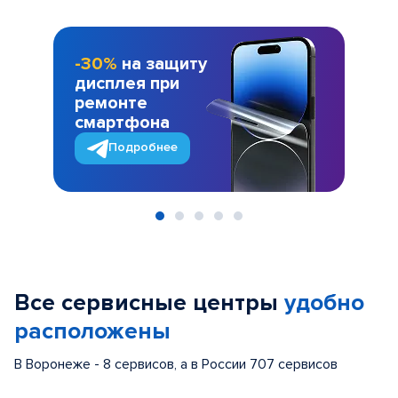
-30%
на защиту
дисплея при
ремонте
смартфона
Подробнее
Item
1
of
Все сервисные центры
удобно
5
расположены
В Воронеже - 8 сервисов, а в России 707 сервисов