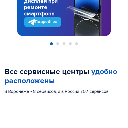
дисплея при
ремонте
смартфона
Подробнее
Item
1
of
Все сервисные центры
удобно
5
расположены
В Воронеже - 8 сервисов, а в России 707 сервисов