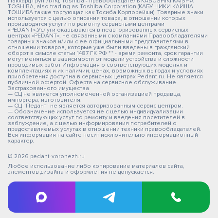
Паккард Груп ЛЛК); Toshiba - правообладатель KABUSHIKI KAISHA
TOSHIBA, also trading as Toshiba Corporation (КАБУШИКИ КАЙША
ТОШИБА также торгующая как Тосиба Корпорейшн). Товарные знаки
используется с целью описания товара, в отношении которых
производятся услуги по ремонту сервисными центрами
«PEDANT».Услуги оказываются в неавторизованных сервисных
центрах «PEDANT», не связанными с компаниями Правообладателями
товарных знаков и/или с ее официальными представителями в
отношении товаров, которые уже были введены в гражданский
оборот в смысле статьи 1487 ГК РФ ** - время ремонта, срок гарантии
могут меняться в зависимости от модели устройства и сложности
проводимых работ Информация о соответствующих моделях и
комплектациях и их наличии, ценах, возможных выгодах и условиях
приобретения доступна в сервисных центрах Pedant.ru. Не является
публичной офертой. Оферта на сервисное обслуживание
Застрахованного имущества
— СЦ не является уполномоченной организацией продавца,
импортера, изготовителя.
— СЦ "Педант" не является авторизованным сервис центром.
— Обозначение используется не с целью индивидуализации
соответствующих услуг по ремонту и введения посетителей в
заблуждение, а с целью информирования потребителей о
предоставляемых услугах в отношении техники правообладателей.
Вся информация на сайте носит исключительно информационный
характер.
© 2026 pedant-voronezh.ru
Любое использование либо копирование материалов сайта,
элементов дизайна и оформления не допускается.