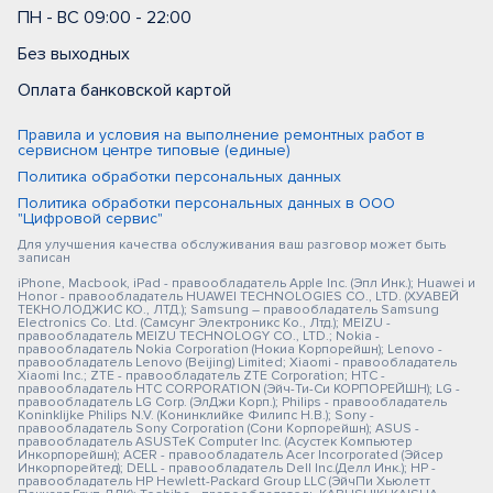
ПН - ВС 09:00 - 22:00
Без выходных
Оплата банковской картой
Правила и условия на выполнение ремонтных работ в
сервисном центре типовые (единые)
Политика обработки персональных данных
Политика обработки персональных данных в ООО
"Цифровой сервис"
Для улучшения качества обслуживания ваш разговор может быть
записан
iPhone, Macbook, iPad - правообладатель Apple Inc. (Эпл Инк.); Huawei и
Honor - правообладатель HUAWEI TECHNOLOGIES CO., LTD. (ХУАВЕЙ
ТЕКНОЛОДЖИС КО., ЛТД.); Samsung – правообладатель Samsung
Electronics Co. Ltd. (Самсунг Электроникс Ко., Лтд.); MEIZU -
правообладатель MEIZU TECHNOLOGY CO., LTD.; Nokia -
правообладатель Nokia Corporation (Нокиа Корпорейшн); Lenovo -
правообладатель Lenovo (Beijing) Limited; Xiaomi - правообладатель
Xiaomi Inc.; ZTE - правообладатель ZTE Corporation; HTC -
правообладатель HTC CORPORATION (Эйч-Ти-Си КОРПОРЕЙШН); LG -
правообладатель LG Corp. (ЭлДжи Корп.); Philips - правообладатель
Koninklijke Philips N.V. (Конинклийке Филипс Н.В.); Sony -
правообладатель Sony Corporation (Сони Корпорейшн); ASUS -
правообладатель ASUSTeK Computer Inc. (Асустек Компьютер
Инкорпорейшн); ACER - правообладатель Acer Incorporated (Эйсер
Инкорпорейтед); DELL - правообладатель Dell Inc.(Делл Инк.); HP -
правообладатель HP Hewlett-Packard Group LLC (ЭйчПи Хьюлетт