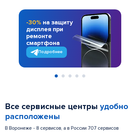
-30%
на защиту
дисплея при
ремонте
смартфона
Подробнее
Item
1
of
Все сервисные центры
удобно
5
расположены
В Воронеже - 8 сервисов, а в России 707 сервисов