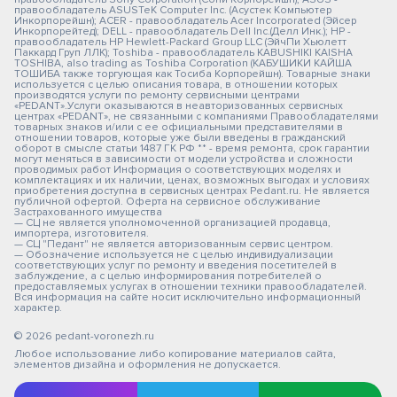
правообладатель ASUSTeK Computer Inc. (Асустек Компьютер
Инкорпорейшн); ACER - правообладатель Acer Incorporated (Эйсер
Инкорпорейтед); DELL - правообладатель Dell Inc.(Делл Инк.); HP -
правообладатель HP Hewlett-Packard Group LLC (ЭйчПи Хьюлетт
Паккард Груп ЛЛК); Toshiba - правообладатель KABUSHIKI KAISHA
TOSHIBA, also trading as Toshiba Corporation (КАБУШИКИ КАЙША
ТОШИБА также торгующая как Тосиба Корпорейшн). Товарные знаки
используется с целью описания товара, в отношении которых
производятся услуги по ремонту сервисными центрами
«PEDANT».Услуги оказываются в неавторизованных сервисных
центрах «PEDANT», не связанными с компаниями Правообладателями
товарных знаков и/или с ее официальными представителями в
отношении товаров, которые уже были введены в гражданский
оборот в смысле статьи 1487 ГК РФ ** - время ремонта, срок гарантии
могут меняться в зависимости от модели устройства и сложности
проводимых работ Информация о соответствующих моделях и
комплектациях и их наличии, ценах, возможных выгодах и условиях
приобретения доступна в сервисных центрах Pedant.ru. Не является
публичной офертой. Оферта на сервисное обслуживание
Застрахованного имущества
— СЦ не является уполномоченной организацией продавца,
импортера, изготовителя.
— СЦ "Педант" не является авторизованным сервис центром.
— Обозначение используется не с целью индивидуализации
соответствующих услуг по ремонту и введения посетителей в
заблуждение, а с целью информирования потребителей о
предоставляемых услугах в отношении техники правообладателей.
Вся информация на сайте носит исключительно информационный
характер.
© 2026 pedant-voronezh.ru
Любое использование либо копирование материалов сайта,
элементов дизайна и оформления не допускается.