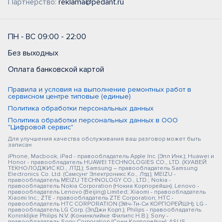
Партнерство:
reklama@pedant.ru
ПН - ВС 09:00 - 22:00
Без выходных
Оплата банковской картой
Правила и условия на выполнение ремонтных работ в
сервисном центре типовые (единые)
Политика обработки персональных данных
Политика обработки персональных данных в ООО
"Цифровой сервис"
Для улучшения качества обслуживания ваш разговор может быть
записан
iPhone, Macbook, iPad - правообладатель Apple Inc. (Эпл Инк.); Huawei и
Honor - правообладатель HUAWEI TECHNOLOGIES CO., LTD. (ХУАВЕЙ
ТЕКНОЛОДЖИС КО., ЛТД.); Samsung – правообладатель Samsung
Electronics Co. Ltd. (Самсунг Электроникс Ко., Лтд.); MEIZU -
правообладатель MEIZU TECHNOLOGY CO., LTD.; Nokia -
правообладатель Nokia Corporation (Нокиа Корпорейшн); Lenovo -
правообладатель Lenovo (Beijing) Limited; Xiaomi - правообладатель
Xiaomi Inc.; ZTE - правообладатель ZTE Corporation; HTC -
правообладатель HTC CORPORATION (Эйч-Ти-Си КОРПОРЕЙШН); LG -
правообладатель LG Corp. (ЭлДжи Корп.); Philips - правообладатель
Koninklijke Philips N.V. (Конинклийке Филипс Н.В.); Sony -
правообладатель Sony Corporation (Сони Корпорейшн); ASUS -