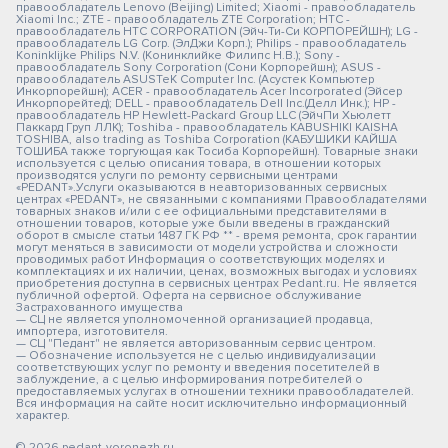
правообладатель Lenovo (Beijing) Limited; Xiaomi - правообладатель
Xiaomi Inc.; ZTE - правообладатель ZTE Corporation; HTC -
правообладатель HTC CORPORATION (Эйч-Ти-Си КОРПОРЕЙШН); LG -
правообладатель LG Corp. (ЭлДжи Корп.); Philips - правообладатель
Koninklijke Philips N.V. (Конинклийке Филипс Н.В.); Sony -
правообладатель Sony Corporation (Сони Корпорейшн); ASUS -
правообладатель ASUSTeK Computer Inc. (Асустек Компьютер
Инкорпорейшн); ACER - правообладатель Acer Incorporated (Эйсер
Инкорпорейтед); DELL - правообладатель Dell Inc.(Делл Инк.); HP -
правообладатель HP Hewlett-Packard Group LLC (ЭйчПи Хьюлетт
Паккард Груп ЛЛК); Toshiba - правообладатель KABUSHIKI KAISHA
TOSHIBA, also trading as Toshiba Corporation (КАБУШИКИ КАЙША
ТОШИБА также торгующая как Тосиба Корпорейшн). Товарные знаки
используется с целью описания товара, в отношении которых
производятся услуги по ремонту сервисными центрами
«PEDANT».Услуги оказываются в неавторизованных сервисных
центрах «PEDANT», не связанными с компаниями Правообладателями
товарных знаков и/или с ее официальными представителями в
отношении товаров, которые уже были введены в гражданский
оборот в смысле статьи 1487 ГК РФ ** - время ремонта, срок гарантии
могут меняться в зависимости от модели устройства и сложности
проводимых работ Информация о соответствующих моделях и
комплектациях и их наличии, ценах, возможных выгодах и условиях
приобретения доступна в сервисных центрах Pedant.ru. Не является
публичной офертой. Оферта на сервисное обслуживание
Застрахованного имущества
— СЦ не является уполномоченной организацией продавца,
импортера, изготовителя.
— СЦ "Педант" не является авторизованным сервис центром.
— Обозначение используется не с целью индивидуализации
соответствующих услуг по ремонту и введения посетителей в
заблуждение, а с целью информирования потребителей о
предоставляемых услугах в отношении техники правообладателей.
Вся информация на сайте носит исключительно информационный
характер.
© 2026 pedant-voronezh.ru