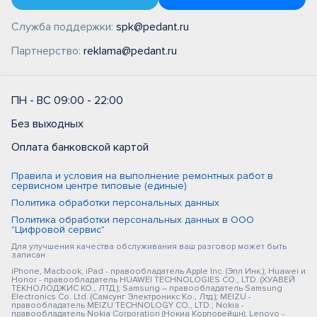
Служба поддержки:
spk@pedant.ru
Партнерство:
reklama@pedant.ru
ПН - ВС 09:00 - 22:00
Без выходных
Оплата банковской картой
Правила и условия на выполнение ремонтных работ в
сервисном центре типовые (единые)
Политика обработки персональных данных
Политика обработки персональных данных в ООО
"Цифровой сервис"
Для улучшения качества обслуживания ваш разговор может быть
записан
iPhone, Macbook, iPad - правообладатель Apple Inc. (Эпл Инк.); Huawei и
Honor - правообладатель HUAWEI TECHNOLOGIES CO., LTD. (ХУАВЕЙ
ТЕКНОЛОДЖИС КО., ЛТД.); Samsung – правообладатель Samsung
Electronics Co. Ltd. (Самсунг Электроникс Ко., Лтд.); MEIZU -
правообладатель MEIZU TECHNOLOGY CO., LTD.; Nokia -
правообладатель Nokia Corporation (Нокиа Корпорейшн); Lenovo -