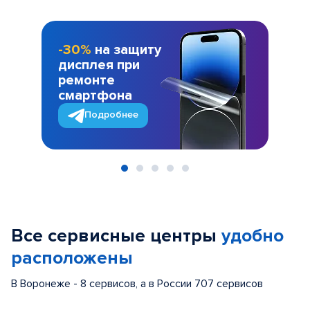
-30%
на защиту
дисплея при
ремонте
смартфона
Подробнее
Item
1
of
Все сервисные центры
удобно
5
расположены
В Воронеже - 8 сервисов, а в России 707 сервисов