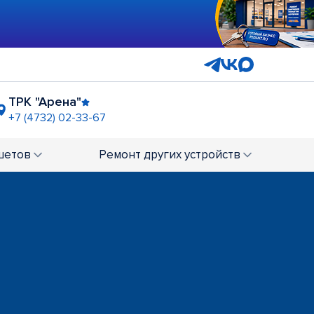
ТРК "Арена"
+7 (4732) 02-33-67
Центр "Галереи Чижова"
+7 (4732) 01-67-40
шетов
Ремонт
других устройств