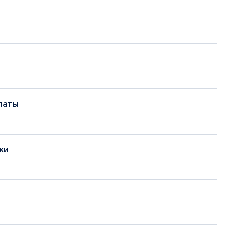
латы
ки