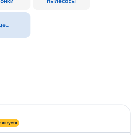
лонки
пылесосы
е...
0 августа