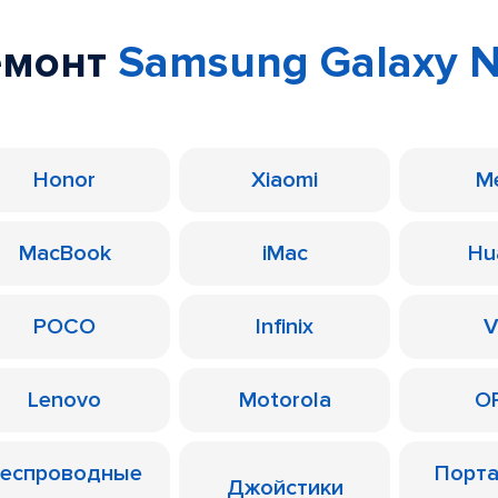
емонт
Samsung Galaxy No
Honor
Xiaomi
M
MacBook
iMac
Hu
POCO
Infinix
V
Lenovo
Motorola
O
еспроводные
Порт
Джойстики