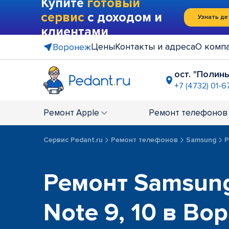
Купите
готовый
сервис
с доходом и
Узнать де
клиентами
Цены
Контакты и адреса
О комп
Воронеж
ост. "Полин
+7 (4732) 01-6
ост. "Иль
+7 (4732) 0
Ремонт
Apple
Ремонт
телефонов
ост. "Памя
+7 (4732) 0
Сервис Pedant.ru
Ремонт телефонов
Samsung
Р
Ремонт Samsung
Note 9, 10 в Во