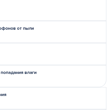
рофонов от пыли
 попадания влаги
ния