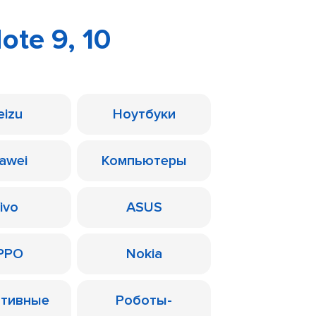
te 9, 10
eizu
Ноутбуки
awei
Компьютеры
ivo
ASUS
PPO
Nokia
ативные
Роботы-