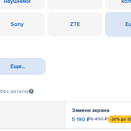
наушники
ко
Sony
ZTE
Ещ
Еще...
без детали)
Замена экрана
5 190 ₽
6 490 ₽
-20%
до 1