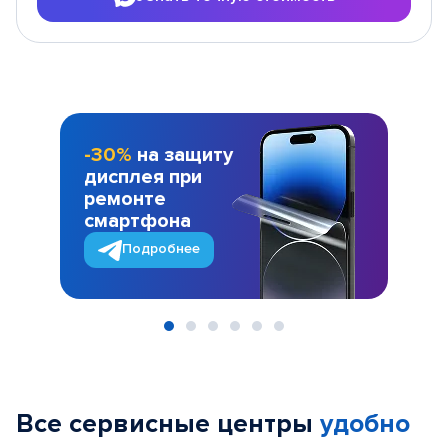
-30%
на защиту
дисплея при
ремонте
смартфона
Подробнее
Item
1
of
Все сервисные центры
удобно
6