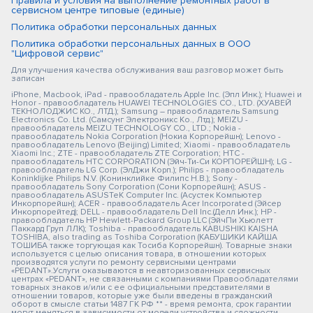
Правила и условия на выполнение ремонтных работ в
сервисном центре типовые (единые)
Политика обработки персональных данных
Политика обработки персональных данных в ООО
"Цифровой сервис"
Для улучшения качества обслуживания ваш разговор может быть
записан
iPhone, Macbook, iPad - правообладатель Apple Inc. (Эпл Инк.); Huawei и
Honor - правообладатель HUAWEI TECHNOLOGIES CO., LTD. (ХУАВЕЙ
ТЕКНОЛОДЖИС КО., ЛТД.); Samsung – правообладатель Samsung
Electronics Co. Ltd. (Самсунг Электроникс Ко., Лтд.); MEIZU -
правообладатель MEIZU TECHNOLOGY CO., LTD.; Nokia -
правообладатель Nokia Corporation (Нокиа Корпорейшн); Lenovo -
правообладатель Lenovo (Beijing) Limited; Xiaomi - правообладатель
Xiaomi Inc.; ZTE - правообладатель ZTE Corporation; HTC -
правообладатель HTC CORPORATION (Эйч-Ти-Си КОРПОРЕЙШН); LG -
правообладатель LG Corp. (ЭлДжи Корп.); Philips - правообладатель
Koninklijke Philips N.V. (Конинклийке Филипс Н.В.); Sony -
правообладатель Sony Corporation (Сони Корпорейшн); ASUS -
правообладатель ASUSTeK Computer Inc. (Асустек Компьютер
Инкорпорейшн); ACER - правообладатель Acer Incorporated (Эйсер
Инкорпорейтед); DELL - правообладатель Dell Inc.(Делл Инк.); HP -
правообладатель HP Hewlett-Packard Group LLC (ЭйчПи Хьюлетт
Паккард Груп ЛЛК); Toshiba - правообладатель KABUSHIKI KAISHA
TOSHIBA, also trading as Toshiba Corporation (КАБУШИКИ КАЙША
ТОШИБА также торгующая как Тосиба Корпорейшн). Товарные знаки
используется с целью описания товара, в отношении которых
производятся услуги по ремонту сервисными центрами
«PEDANT».Услуги оказываются в неавторизованных сервисных
центрах «PEDANT», не связанными с компаниями Правообладателями
товарных знаков и/или с ее официальными представителями в
отношении товаров, которые уже были введены в гражданский
оборот в смысле статьи 1487 ГК РФ ** - время ремонта, срок гарантии
могут меняться в зависимости от модели устройства и сложности