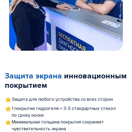
Item
1
of
Защита экрана
инновационным
5
покрытием
Защита для любого устройства со всех сторон
1 покрытие гидрогеля = 3-5 стандартных стекол
по сроку носки
Минимальная толщина покрытия сохраняет
чувствительность экрана