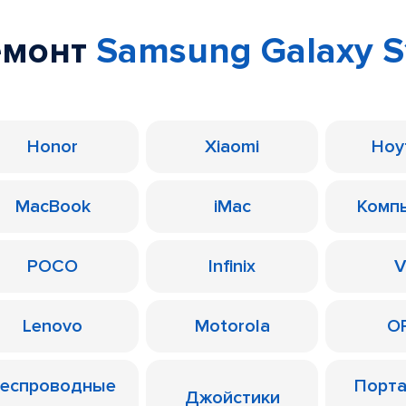
емонт
Samsung Galaxy S
Honor
Xiaomi
Ноу
MacBook
iMac
Комп
POCO
Infinix
V
Lenovo
Motorola
O
еспроводные
Порт
Джойстики