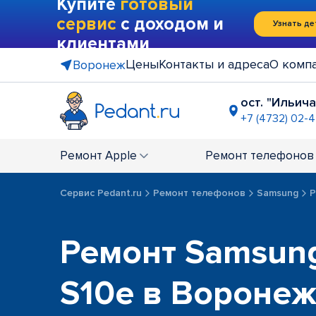
Купите
готовый
сервис
с доходом и
Узнать де
клиентами
Цены
Контакты и адреса
О комп
Воронеж
ост. "Ильич
+7 (4732) 02-
ост. "Заст
+7 (4732) 02
Ремонт
Apple
Ремонт
телефонов
ТРК "Арен
+7 (4732) 0
Сервис Pedant.ru
Ремонт телефонов
Samsung
Р
Ремонт Samsung
S10e в Вороне