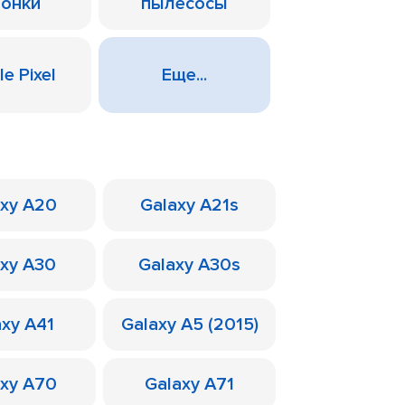
лонки
пылесосы
e Pixel
Еще...
axy A20
Galaxy A21s
axy A30
Galaxy A30s
axy A41
Galaxy A5 (2015)
axy A70
Galaxy A71