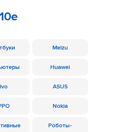
10e
тбуки
Meizu
ьютеры
Huawei
ivo
ASUS
PPO
Nokia
ативные
Роботы-