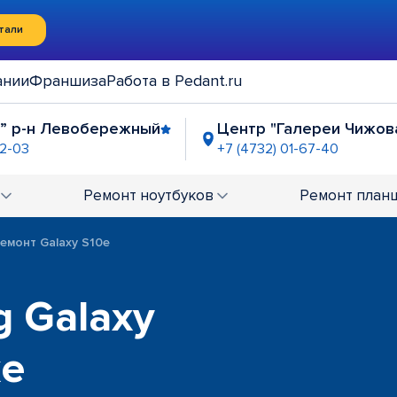
тали
ании
Франшиза
Работа в Pedant.ru
а” р-н Левобережный
Центр "Галереи Чижов
42-03
+7 (4732) 01-67-40
ава"
ост. "Памятник славы"
ост. "Полин
-60-81
+7 (4732) 02-60-93
+7 (4732) 01-6
Ремонт
ноутбуков
Ремонт
план
а"
2-33-67
емонт Galaxy S10e
 Galaxy
же