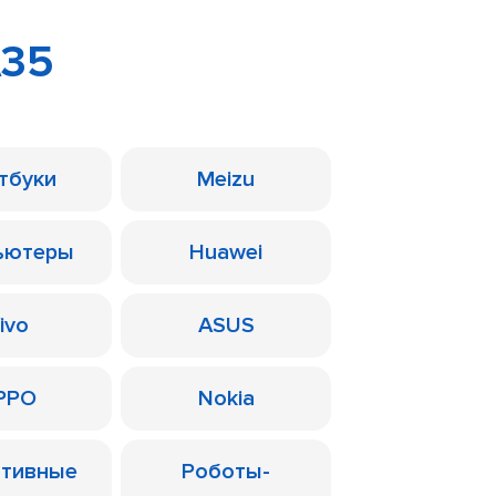
A35
тбуки
Meizu
ьютеры
Huawei
ivo
ASUS
PPO
Nokia
ативные
Роботы-