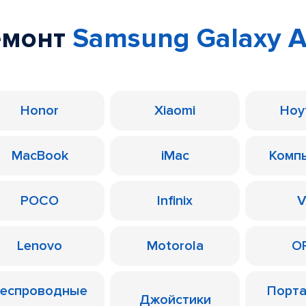
емонт
Samsung Galaxy 
Honor
Xiaomi
Ноу
MacBook
iMac
Комп
POCO
Infinix
V
Lenovo
Motorola
O
еспроводные
Порт
Джойстики