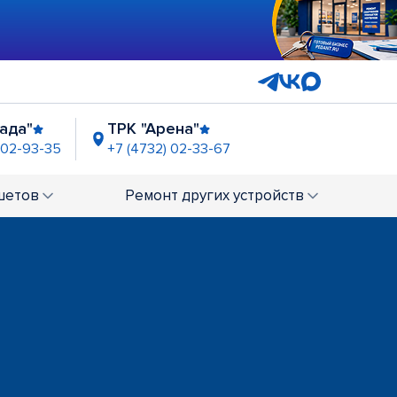
ада"
ТРК "Арена"
 02-93-35
+7 (4732) 02-33-67
т. "Ильича” р-н Левобережный
(4732) 02-42-03
шетов
Ремонт
других устройств