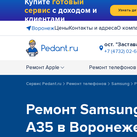
Купите
готовый
сервис
с доходом и
Узнать де
клиентами
Цены
Контакты и адреса
О комп
Воронеж
ост. "Застав
+7 (4732) 02-6
ост. "Памя
+7 (4732) 0
Ремонт
Apple
Ремонт
телефонов
Центр "Га
+7 (4732) 0
Сервис Pedant.ru
Ремонт телефонов
Samsung
Р
Ремонт Samsung
A35 в Воронеж