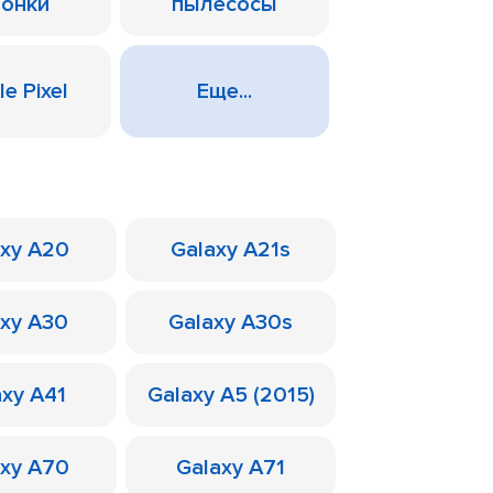
лонки
пылесосы
e Pixel
Еще...
axy A20
Galaxy A21s
axy A30
Galaxy A30s
axy A41
Galaxy A5 (2015)
axy A70
Galaxy A71