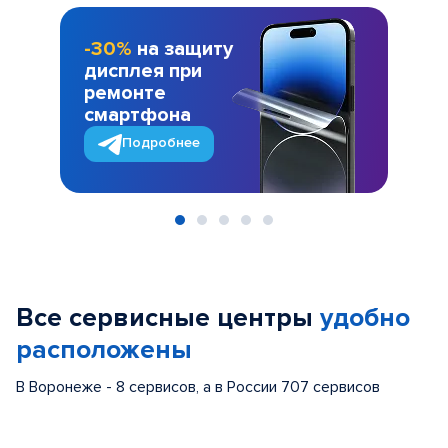
-30%
на защиту
дисплея при
ремонте
смартфона
Подробнее
Item
1
of
Все сервисные центры
удобно
5
расположены
В Воронеже - 8 сервисов, а в России 707 сервисов