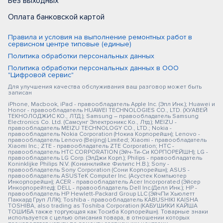
Без выходных
Оплата банковской картой
Правила и условия на выполнение ремонтных работ в
сервисном центре типовые (единые)
Политика обработки персональных данных
Политика обработки персональных данных в ООО
"Цифровой сервис"
Для улучшения качества обслуживания ваш разговор может быть
записан
iPhone, Macbook, iPad - правообладатель Apple Inc. (Эпл Инк.); Huawei и
Honor - правообладатель HUAWEI TECHNOLOGIES CO., LTD. (ХУАВЕЙ
ТЕКНОЛОДЖИС КО., ЛТД.); Samsung – правообладатель Samsung
Electronics Co. Ltd. (Самсунг Электроникс Ко., Лтд.); MEIZU -
правообладатель MEIZU TECHNOLOGY CO., LTD.; Nokia -
правообладатель Nokia Corporation (Нокиа Корпорейшн); Lenovo -
правообладатель Lenovo (Beijing) Limited; Xiaomi - правообладатель
Xiaomi Inc.; ZTE - правообладатель ZTE Corporation; HTC -
правообладатель HTC CORPORATION (Эйч-Ти-Си КОРПОРЕЙШН); LG -
правообладатель LG Corp. (ЭлДжи Корп.); Philips - правообладатель
Koninklijke Philips N.V. (Конинклийке Филипс Н.В.); Sony -
правообладатель Sony Corporation (Сони Корпорейшн); ASUS -
правообладатель ASUSTeK Computer Inc. (Асустек Компьютер
Инкорпорейшн); ACER - правообладатель Acer Incorporated (Эйсер
Инкорпорейтед); DELL - правообладатель Dell Inc.(Делл Инк.); HP -
правообладатель HP Hewlett-Packard Group LLC (ЭйчПи Хьюлетт
Паккард Груп ЛЛК); Toshiba - правообладатель KABUSHIKI KAISHA
TOSHIBA, also trading as Toshiba Corporation (КАБУШИКИ КАЙША
ТОШИБА также торгующая как Тосиба Корпорейшн). Товарные знаки
используется с целью описания товара, в отношении которых