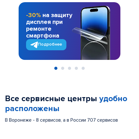
-30%
на защиту
дисплея при
ремонте
смартфона
Подробнее
Item
1
of
Все сервисные центры
удобно
5
расположены
В Воронеже - 8 сервисов, а в России 707 сервисов