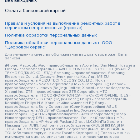
Без выходных
Оплата банковской картой
Правила и условия на выполнение ремонтных работ в
сервисном центре типовые (единые)
Политика обработки персональных данных
Политика обработки персональных данных в ООО
"Цифровой сервис"
Для улучшения качества обслуживания ваш разговор может быть
записан
iPhone, Macbook, iPad - правообладатель Apple Inc. (Эпл Инк.); Huawei и
Honor - правообладатель HUAWEI TECHNOLOGIES CO., LTD. (ХУАВЕЙ
ТЕКНОЛОДЖИС КО., ЛТД.); Samsung – правообладатель Samsung
Electronics Co. Ltd. (Самсунг Электроникс Ко., Лтд.); MEIZU -
правообладатель MEIZU TECHNOLOGY CO., LTD.; Nokia -
правообладатель Nokia Corporation (Нокиа Корпорейшн); Lenovo -
правообладатель Lenovo (Beijing) Limited; Xiaomi - правообладатель
Xiaomi Inc.; ZTE - правообладатель ZTE Corporation; HTC -
правообладатель HTC CORPORATION (Эйч-Ти-Си КОРПОРЕЙШН); LG -
правообладатель LG Corp. (ЭлДжи Корп.); Philips - правообладатель
Koninklijke Philips N.V. (Конинклийке Филипс Н.В.); Sony -
правообладатель Sony Corporation (Сони Корпорейшн); ASUS -
правообладатель ASUSTeK Computer Inc. (Асустек Компьютер
Инкорпорейшн); ACER - правообладатель Acer Incorporated (Эйсер
Инкорпорейтед); DELL - правообладатель Dell Inc.(Делл Инк.); HP -
правообладатель HP Hewlett-Packard Group LLC (ЭйчПи Хьюлетт
Паккард Груп ЛЛК); Toshiba - правообладатель KABUSHIKI KAISHA
TOSHIBA, also trading as Toshiba Corporation (КАБУШИКИ КАЙША
ТОШИБА также торгующая как Тосиба Корпорейшн). Товарные знаки
используется с целью описания товара, в отношении которых